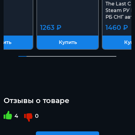
The Last Ca
Steam РУ К
РБ СНГ авт
1263 ₽
1460 ₽
пить
Купить
Куп
Отзывы о товаре
4
0