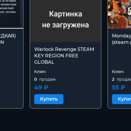
РЕДКАЯ)
Monday
ON
(steam g
Warlock Revenge STEAM
KEY REGION FREE
GLOBAL
Ключ
Ключ
0
продаж
2
прода
49 ₽
55 ₽
Купить
Купи