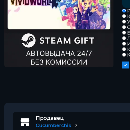
Р
К
Б
Л
К
Продавец
Cucumberchik