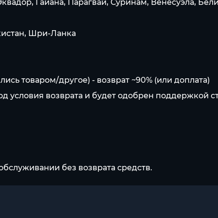
вадор, Гайана, Парагвай, Суринам, Венесуэла, Белиз
кистан, Шри-Ланка
сь товаром/другое) - возврат ~90% (или доплата)
под условия возврата и будет одобрен поддержкой с
обслуживании без возврата средств.