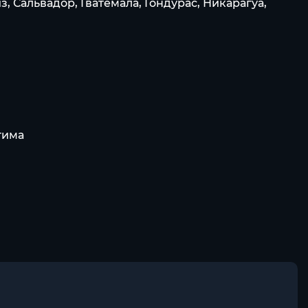
, Сальвадор, Гватемала, Гондурас, Никарагуа,
тима