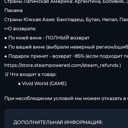
Страны Латинская Америка: Аргентина, Боливия, Эк
Панама
Страны Южная Азия: Бангладеш, Бутан, Непал, Па
↩️О возврате:
● По моей вине - ПОЛНЫЙ возврат
● По вашей вине (выбрали неверный регион/ошибли
● Подарок принят - возврат ~85% (если подходит 
https://store.steampowered.com/steam_refunds
)
🛒 Что входит в товар:
⠀⠀⠀⠀● Vivid World (GAME)
При несоблюдении условий мы можем отказать в 
ДОПОЛНИТЕЛЬНАЯ ИНФОРМАЦИЯ: