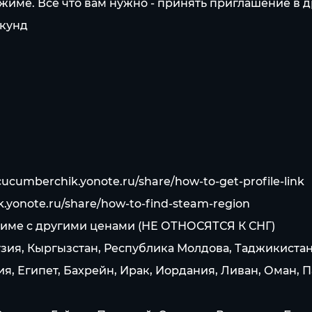
име. Все что вам нужно - принять приглашение в др
екунд
/cucumberchik.yonote.ru/share/how-to-get-profile-link
k.yonote.ru/share/how-to-find-steam-region
 стиме c другими ценами (НЕ ОТНОСЯТСЯ К СНГ)
узия, Кыргызстан, Республика Молдова, Таджикистан
, Египет, Бахрейн, Ирак, Иордания, Ливан, Оман, П