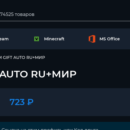
team
Minecraft
MS Office
AM GIFT AUTO RU+МИР
T AUTO RU+МИР
723 ₽