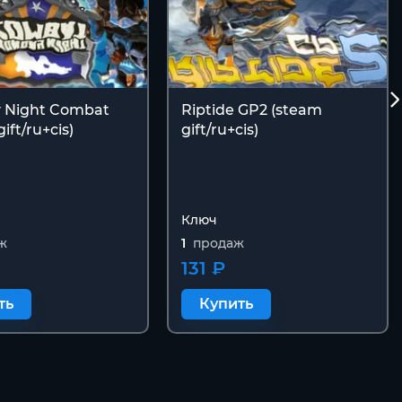
 Night Combat
Riptide GP2 (steam
ift/ru+cis)
gift/ru+cis)
Ключ
ж
1
продаж
131 ₽
ть
Купить