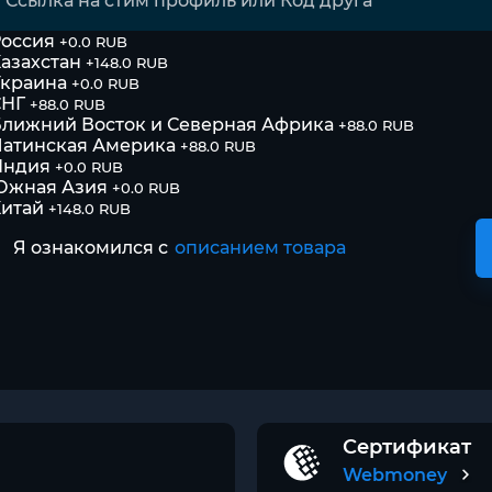
оссия
+0.0 RUB
азахстан
+148.0 RUB
Украина
+0.0 RUB
СНГ
+88.0 RUB
лижний Восток и Северная Африка
+88.0 RUB
атинская Америка
+88.0 RUB
Индия
+0.0 RUB
Южная Азия
+0.0 RUB
итай
+148.0 RUB
Я ознакомился с
описанием товара
Сертификат
Webmoney