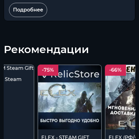
Подробнее
Рекомендации
-75%
-66%
М Steam
ELEX - STEAM GIFT
ELEX (РФ/С