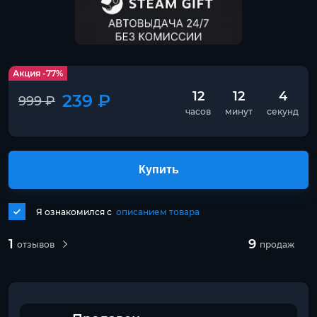
Акция -77%
12
12
3
239 ₽
999 ₽
часов
минут
секунд
Купить
Я ознакомился с
описанием товара
1
9
отзывов
продаж