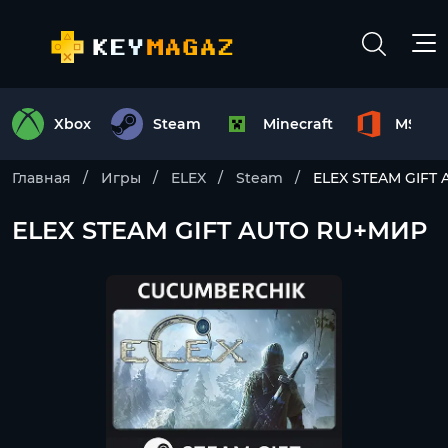
Xbox
Steam
Minecraft
MS Off
Главная
Игры
ELEX
Steam
ELEX STEAM GIFT
ELEX STEAM GIFT AUTO RU+МИР