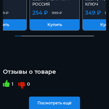
РОССИЯ
КЛЮЧ
254 ₽
349 ₽
999 ₽
999 ₽
99
пить
Купить
Куп
Отзывы о товаре
1
0
Посмотреть ещё