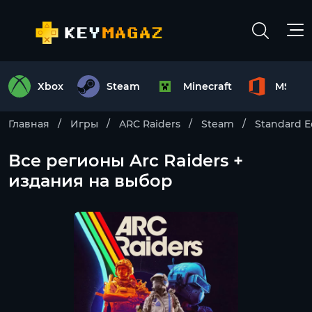
Xbox
Steam
Minecraft
MS Off
Главная
Игры
ARC Raiders
Steam
Standard E
Все регионы Arc Raiders +
издания на выбор