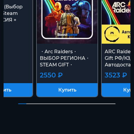
rs (Выбор
| Steam
ССИЯ +
・Arc Raiders・
ARC Raider
ВЫБОР РЕГИОНА・
Gift РФ/КЗ/
STEAM GIFT・
Автодостав
2550 ₽
3523 ₽
пить
Купить
Куп