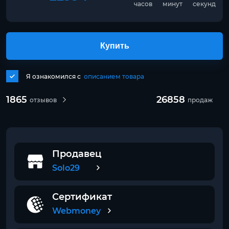
часов
минут
секунд
Купить
Я ознакомился с
описанием товара
1865
26858
отзывов
продаж
Продавец
Solo29
Сертификат
Webmoney