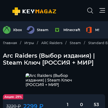
Xbox
Steam
Minecraft
MS Off
Главная
Игры
ARC Raiders
Steam
Standard E
Arc Raiders (Выбор издания) |
Steam Ключ [РОССИЯ + МИР]
Акция -29%
1
0
52
2299 ₽
3220 ₽