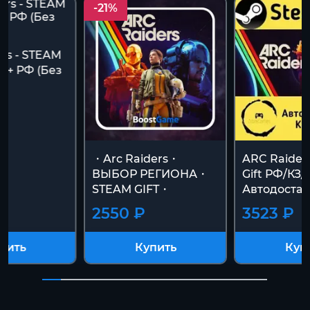
-21%
rs - STEAM
 + РФ (Без
・Arc Raiders・
ARC Raider
ВЫБОР РЕГИОНА・
Gift РФ/КЗ/
STEAM GIFT・
Автодостав
2550 ₽
3523 ₽
пить
Купить
Куп