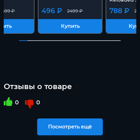
496 ₽
788 ₽
2499 ₽
2499 ₽
24
пить
Купить
Куп
Отзывы о товаре
0
0
Посмотреть ещё