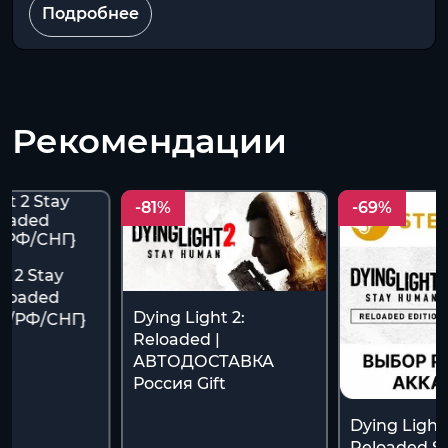
Подробнее
Рекомендации
-81%
-69%
t 2 Stay
loaded
Dying Light 2:
ft/РФ/CНГ}
Reloaded |
АВТОДОСТАВКА
Россия Gift
Dying Light 
Reloaded S