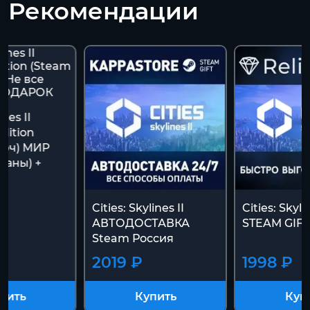
Рекомендации
ines II
dition
люч) МИР
траны) +
К
Cities: Skylines II
Cities: Skylin
АВТОДОСТАВКА
STEAM GIF
Steam Россия
2019 ₽
1998 ₽
пить
Купить
Куп