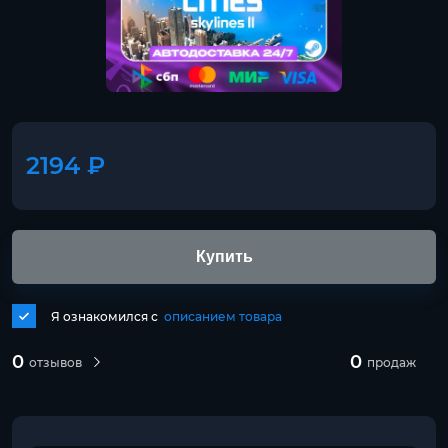
2194 ₽
Купить
Я ознакомился с
описанием товара
0
0
отзывов
продаж