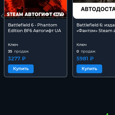
Battlefield 6 - Phantom
Battlefield 6: изд
Edition BF6 Автогифт UA
«Фантом» Steam 
Ключ
Ключ
35
продаж
0
продаж
3277 ₽
5981 ₽
Купить
Купить