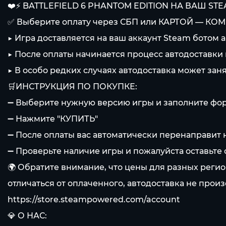
❤️⚡️ BATTLEFIELD 6 PHANTOM EDITION НА ВАШ STE
✅ Выберите оплату через СБП или КАРТОЙ — КОМ
▶️ Игра доставляется на ваш аккаунт Steam ботом 
▶️ После оплаты начинается процесс автодоставки
▶️ В особо редких случаях автодоставка может за
🛒ИНСТРУКЦИЯ ПО ПОКУПКЕ:
➖ Выберите нужную версию игры и заполните фо
➖ Нажмите "КУПИТЬ"
➖ После оплаты вас автоматически перенаправит н
➖ Проверьте наличие игры и пожалуйста оставьте о
🌍 Обратите внимание, что цены для разных регио
отличаться от оплаченного, автодоставка не прои
https://store.steampowered.com/account
💎 О НАС: