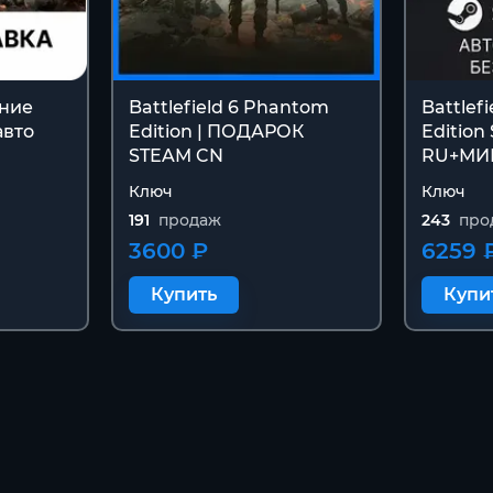
ание
Battlefield 6 Phantom
Battlef
авто
Edition | ПОДАРОК
Edition
STEAM CN
RU+МИ
Ключ
Ключ
191
продаж
243
про
3600 ₽
6259 
Купить
Купи