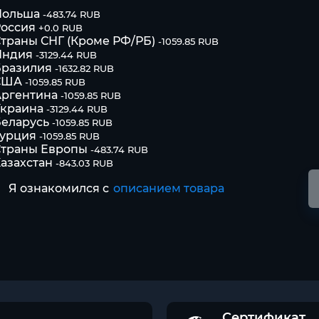
Польша
-483.74 RUB
оссия
+0.0 RUB
траны СНГ (Кроме РФ/РБ)
-1059.85 RUB
Индия
-3129.44 RUB
Бразилия
-1632.82 RUB
США
-1059.85 RUB
Аргентина
-1059.85 RUB
Украина
-3129.44 RUB
еларусь
-1059.85 RUB
Турция
-1059.85 RUB
Страны Европы
-483.74 RUB
азахстан
-843.03 RUB
Я ознакомился с
описанием товара
Сертификат