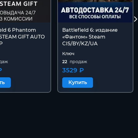
ield 6 Phantom
Battlefield 6: издание
 STEAM GIFT AUTO
«Фантом» Steam
Р
CIS/BY/KZ/UA
Ключ
даж
22
продаж
₽
3529 ₽
ть
Купить