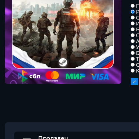
Р
С
Б
К
Продавец