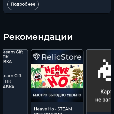
Подробнее
Рекомендации
Steam Gift
ФТ ПК
ТАВКА
К
Heave Ho - STEAM