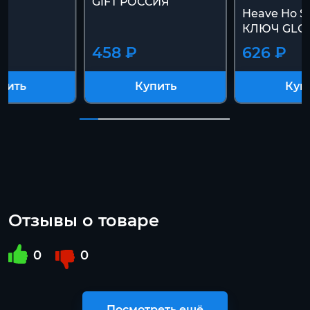
GIFT РОССИЯ
Heave Ho S
КЛЮЧ GLO
458 ₽
626 ₽
пить
Купить
Куп
Отзывы о товаре
0
0
Посмотреть ещё