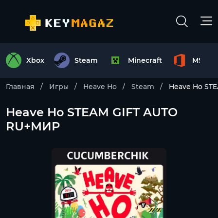
Xbox
Steam
Minecraft
MS Off
Главная
Игры
Heave Ho
Steam
Heave Ho ST
Heave Ho STEAM GIFT AUTO
RU+МИР