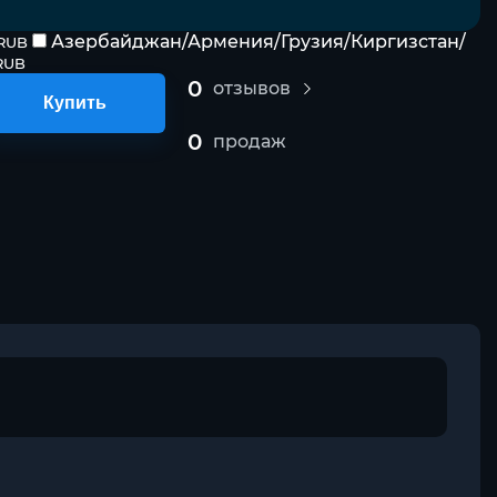
Азербайджан/Армения/Грузия/Киргизстан/
 RUB
RUB
0
отзывов
Купить
0
продаж