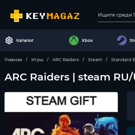
Каталог
Xbox
S
Главная
Игры
ARC Raiders
Steam
Standard E
ARC Raiders | steam RU