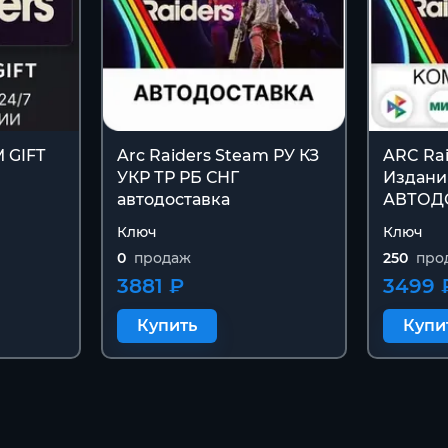
M GIFT
Arc Raiders Steam РУ КЗ
ARC Ra
УКР ТР РБ СНГ
Издани
автодоставка
АВТОД
Ключ
Ключ
0
продаж
250
про
3881 ₽
3499 
Купить
Купи