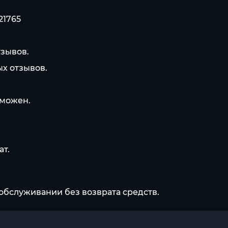
21765
тзывов.
ых отзывов.
зможен.
ат.
обслуживании без возврата средств.