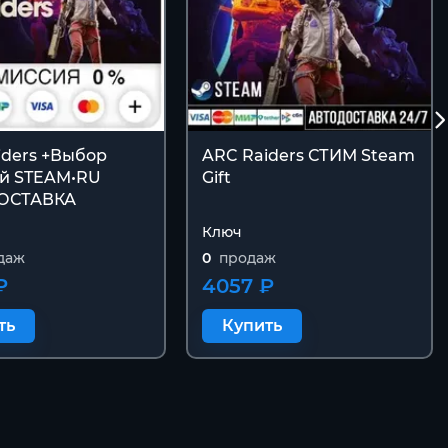
iders +Выбор
ARC Raiders СТИМ Steam
й STEAM•RU
Gift
ОСТАВКА
Ключ
даж
0
продаж
₽
4057 ₽
ть
Купить