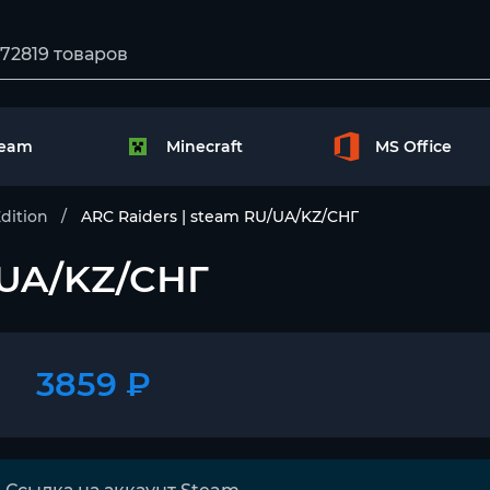
team
Minecraft
MS Office
dition
ARC Raiders | steam RU/UA/KZ/CНГ
/UA/KZ/CНГ
3859 ₽