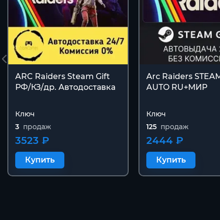
ARC Raiders Steam Gift
Arc Raiders STEA
РФ/КЗ/др. Автодоставка
AUTO RU+МИР
Ключ
Ключ
3
продаж
125
продаж
3523 ₽
2444 ₽
Купить
Купить