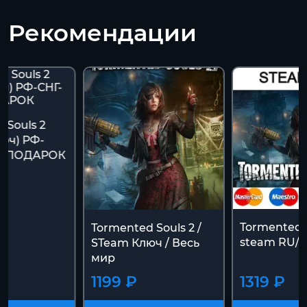
Рекомендации
 Souls 2
юч) РФ-
 + ПОДАРОК
Tormented S
Tormented Souls 2 /
steam RU/
STeam Ключ / Весь
мир
1199 ₽
1319 ₽