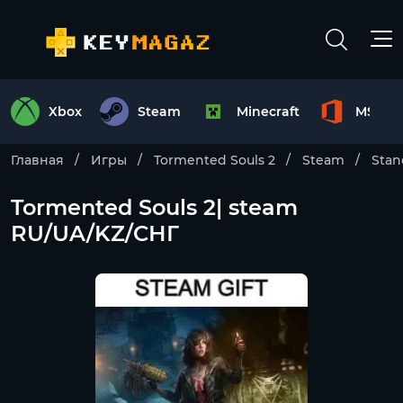
Xbox
Steam
Minecraft
MS Off
Главная
Игры
Tormented Souls 2
Steam
Stan
Tormented Souls 2| steam
RU/UA/KZ/CНГ