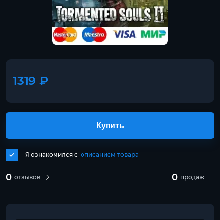
1319 ₽
Купить
Я ознакомился с
описанием товара
0
0
отзывов
продаж