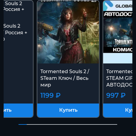
 Souls 2
 / Россия +
ТО
Tormented Souls 2 /
Tormented S
STeam Ключ / Весь
STEAM GIFT
мир
АВТОДОСТ
1199 ₽
997 ₽
пить
Купить
Куп