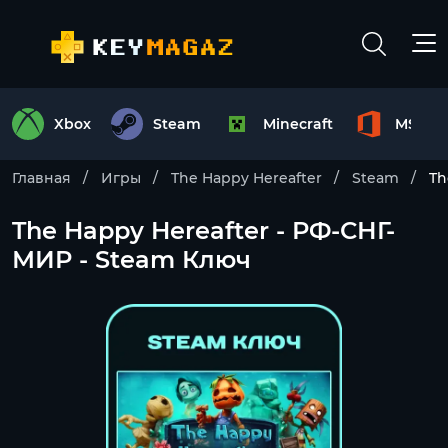
Xbox
Steam
Minecraft
MS Off
Главная
Игры
The Happy Hereafter
Steam
Th
The Happy Hereafter - РФ-СНГ-
МИР - Steam Ключ