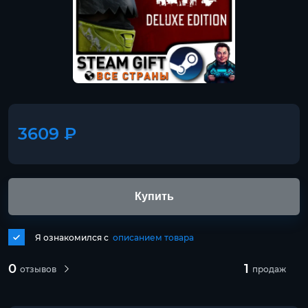
3609 ₽
Купить
Я ознакомился с
описанием товара
0
1
отзывов
продаж