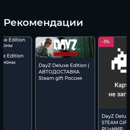
Рекомендации
-1%
xe Edition
егионы
DayZ Deluxe Edition |
АВТОДОСТАВКА
Steam gift Россия
DayZ Deluxe
STEAM GIF
RU+МИР