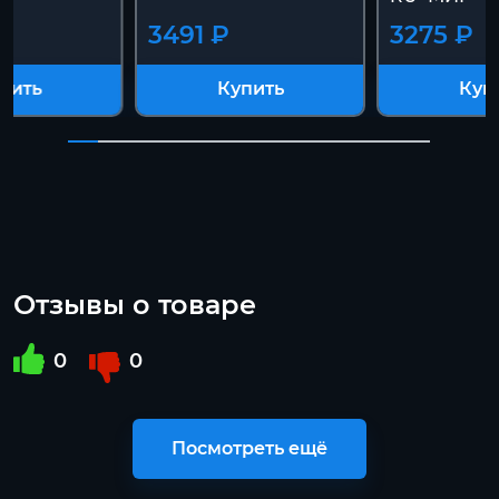
3491 ₽
3275 ₽
пить
Купить
Куп
Отзывы о товаре
0
0
Посмотреть ещё