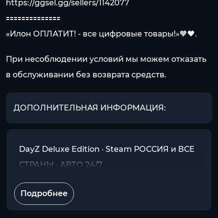
https://ggsel.gg/sellers/1142077
🟰🟰🟰🟰🟰🟰🟰🟰🟰🟰🟰🟰🟰🟰
«Илон ОПЛАТИТ! - все цифровые товары!»🧡🖤.
При несоблюдении условий мы можем отказать
в обслуживании без возврата средств.
ДОПОЛНИТЕЛЬНАЯ ИНФОРМАЦИЯ:
DayZ Deluxe Edition · Steam РОССИЯ и ВСЕ
СТРАНЫ · АВТО 24/7
Подробнее