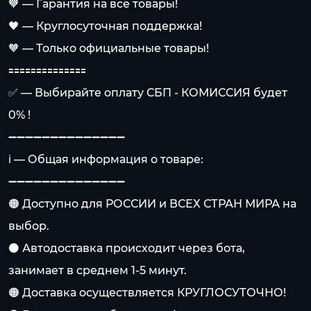
🧡 — Гарантия на все товары!
🖤 — Круглосуточная поддержка!
🧡 — Только официальные товары!
🟰🟰🟰🟰🟰🟰🟰🟰🟰🟰🟰🟰🟰🟰
✅ — Выбирайте оплату СБП - КОМИССИЯ будет
0% !
➖➖➖➖➖➖➖➖➖➖➖➖➖➖
ℹ️ — Общая информация о товаре:
➖➖➖➖➖➖➖➖➖➖➖➖➖➖
🟠 Доступно для РОССИИ и ВСЕХ СТРАН МИРА на
выбор.
⚫️ Автодоставка происходит через бота,
занимает в среднем 1-5 минут.
🟠 Доставка осуществляется КРУГЛОСУТОЧНО!