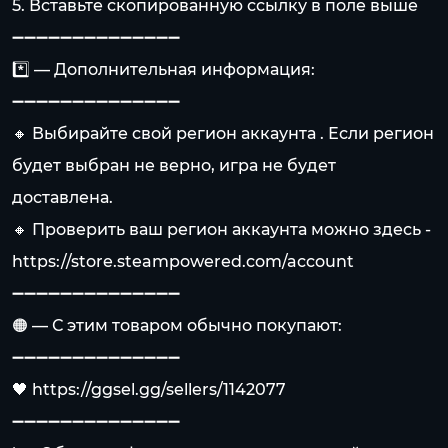
5. Вставьте скопированную ссылку в поле выше
➖➖➖➖➖➖➖➖➖➖➖➖➖➖
*️⃣ — Дополнительная информация:
➖➖➖➖➖➖➖➖➖➖➖➖➖➖
🔸 Выбирайте свой регион аккаунта . Если регион
будет выбран не верно, игра не будет
доставлена.
🔸 Проверить ваш регион аккаунта можно здесь -
https://store.steampowered.com/account
➖➖➖➖➖➖➖➖➖➖➖➖➖➖
🟠 — С этим товаром обычно покупают:
➖➖➖➖➖➖➖➖➖➖➖➖➖➖
🖤
https://ggsel.gg/sellers/1142077
➖➖➖➖➖➖➖➖➖➖➖➖➖➖