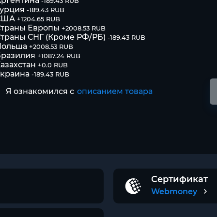
Аргентина
-189.43 RUB
Турция
-189.43 RUB
США
+1204.65 RUB
Страны Европы
+2008.53 RUB
траны СНГ (Кроме РФ/РБ)
-189.43 RUB
Польша
+2008.53 RUB
Бразилия
+1087.24 RUB
азахстан
+0.0 RUB
Украина
-189.43 RUB
Я ознакомился с
описанием товара
Сертификат
Webmoney