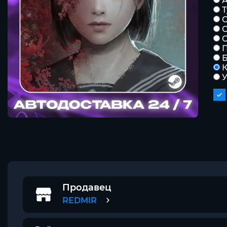
С
К
Продавец
REDMIR