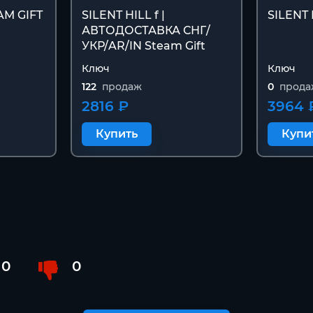
AM GIFT
SILENT HILL f |
SILENT 
АВТОДОСТАВКА СНГ/
УКР/AR/IN Steam Gift
Ключ
Ключ
122
продаж
0
прода
2816 ₽
3964 
Купить
Купи
0
0