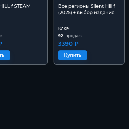
HILL f STEAM
Все регионы Silent Hill f
(2025) + выбор издания
Ключ
ж
92
продаж
₽
3390 ₽
ть
Купить