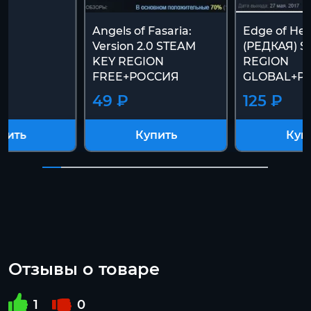
Angels of Fasaria:
Edge of Hea
Version 2.0 STEAM
(РЕДКАЯ) S
KEY REGION
REGION
FREE+РОССИЯ
GLOBAL+Р
49 ₽
125 ₽
пить
Купить
Куп
Отзывы о товаре
1
0