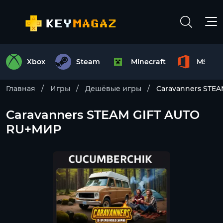
Xbox
Steam
Minecraft
MS Off
Главная
Игры
Дешёвые игры
Caravanners STE
Caravanners STEAM GIFT AUTO
RU+МИР