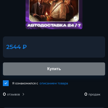
2544 ₽
Купить
Я ознакомился с
описанием товара
0
0
отзывов
продаж