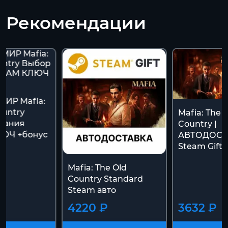
Рекомендации
ИР Mafia:
ountry
Mafia: The 
дания
Country |
ЮЧ +бонус
АВТОДОСТА
Steam Gift]
Mafia: The Old
Country Standard
Steam авто
4220 ₽
3632 ₽