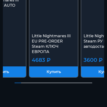
htmares III
FT AUTO
Little Nightmares III
Little Night
EU PRE-ORDER
Steam РУ К
Steam КЛЮЧ
автодостав
ЕВРОПА
4683 ₽
3600 ₽
пить
Купить
Куп