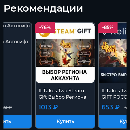
Рекомендации
-76%
-85%
Two Автогифт
It Takes Two Steam
It Takes Tw
Gift Выбор Региона
GIFT РОСС
1013 ₽
653 ₽
4193 ₽
41
пить
Купить
Куп