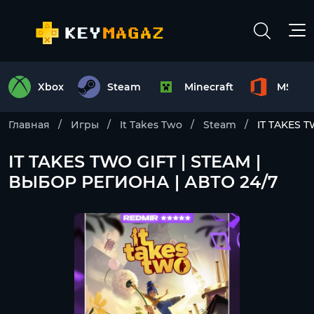
Xbox
Steam
Minecraft
MS Off
Главная
Игры
It Takes Two
Steam
IT TAKES 
IT TAKES TWO GIFT | STEAM |
ВЫБОР РЕГИОНА | АВТО 24/7