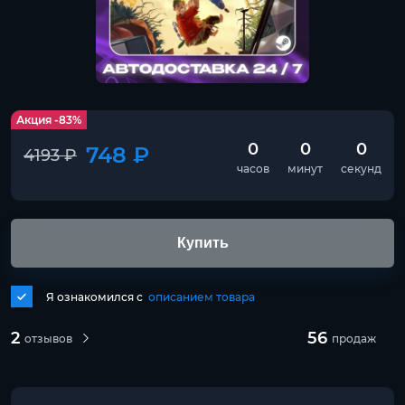
Акция -83%
0
0
0
748 ₽
4193 ₽
часов
минут
секунд
Купить
Я ознакомился с
описанием товара
2
56
отзывов
продаж