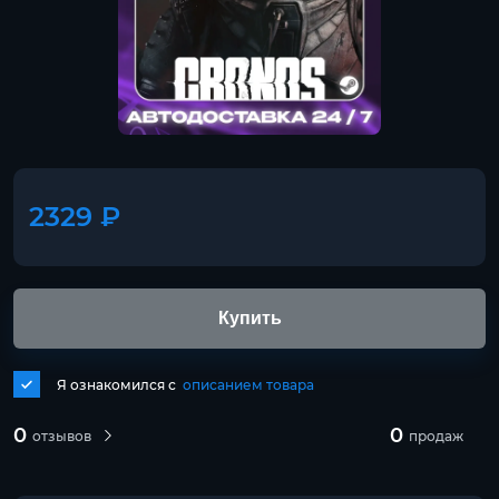
2329 ₽
Купить
Я ознакомился с
описанием товара
0
0
отзывов
продаж