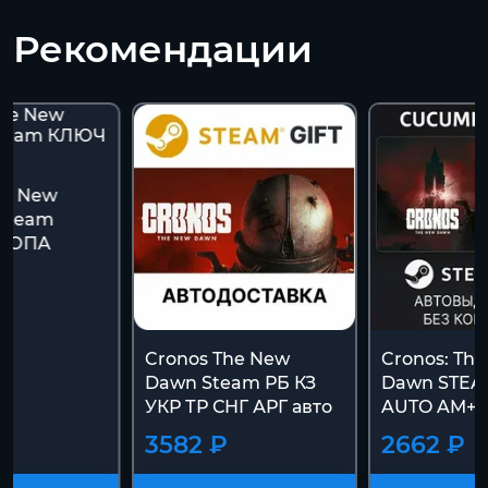
Рекомендации
he New
Steam
РОПА
Cronos The New
Cronos: Th
Dawn Steam РБ КЗ
Dawn STEA
УКР ТР СНГ АРГ авто
AUTO AM+
3582 ₽
2662 ₽