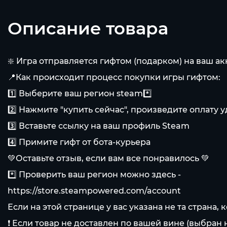
Описание товара
❇️ Игра отправляется гифтом (подарком) на ваш ак
📍Как происходит процесс покупки игры гифтом:
1️⃣ Выберите ваш регион steam*️⃣
2️⃣ Нажмите "купить сейчас", произведите оплату
3️⃣ Вставьте ссылку на ваш профиль Steam
4️⃣ Примите гифт от бота-курьера
💚Оставьте отзыв, если вам все понравилось 💚
*️⃣ Проверить ваш регион можно здесь -
https://store.steampowered.com/account
Если на этой странице у вас указана не та страна,
❗️ Если товар не доставлен по вашей вине (выбран 