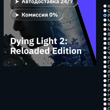
К
Р
К
Б
С
К
А
П
Н
К