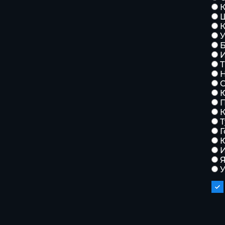
К
К
У
Т
С
Г