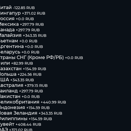
итай
-122.85 RUB
Сингапур
+371.02 RUB
оссия
+0.0 RUB
Мексика
+297.79 RUB
анада
+297.79 RUB
Малайзия
+343.35 RUB
Вьетнам
+0.0 RUB
Аргентина
+0.0 RUB
еларусь
+0.0 RUB
траны СНГ (Кроме РФ/РБ)
+0.0 RUB
Чили
+82.99 RUB
азахстан
+154.59 RUB
Польша
+224.56 RUB
США
+343.35 RUB
встралия
+379.15 RUB
Таиланд
+297.79 RUB
акистан
+0.0 RUB
Великобритания
+440.99 RUB
Индонезия
+154.59 RUB
овая Зеландия
+343.35 RUB
Филиппины
+154.59 RUB
увейт
+408.44 RUB
ОАЭ
+371.02 RUB