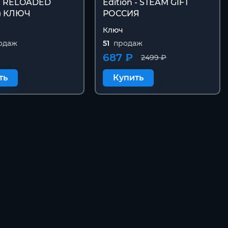
 RELOADED
Edition - STEAM GIFT
) КЛЮЧ
РОССИЯ
Ключ
одаж
51
продаж
₽
687 ₽
2499 ₽
ть
Купить