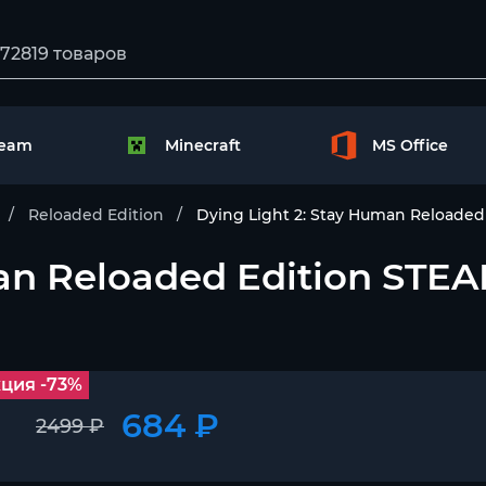
team
Minecraft
MS Office
Reloaded Edition
Dying Light 2: Stay Human Reloade
man Reloaded Edition ST
ция -73%
684 ₽
2499 ₽