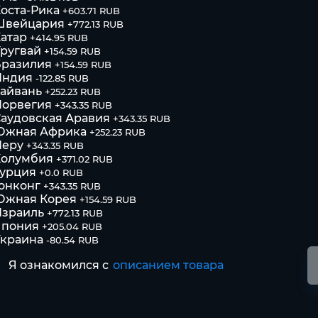
оста-Рика
+603.71 RUB
Швейцария
+772.13 RUB
атар
+414.95 RUB
ругвай
+154.59 RUB
Бразилия
+154.59 RUB
Индия
-122.85 RUB
айвань
+252.23 RUB
Норвегия
+343.35 RUB
аудовская Аравия
+343.35 RUB
Южная Африка
+252.23 RUB
Перу
+343.35 RUB
Колумбия
+371.02 RUB
Турция
+0.0 RUB
онконг
+343.35 RUB
Южная Корея
+154.59 RUB
Израиль
+772.13 RUB
Япония
+205.04 RUB
Украина
-80.54 RUB
Я ознакомился с
описанием товара