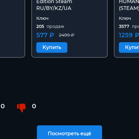
Edition Steam
HUMAN
RU/BY/KZ/UA
(STEAM
Ключ
Ключ
205
продаж
3577
пр
577 ₽
1259 
2499 ₽
Купить
Купи
0
0
Посмотреть ещё