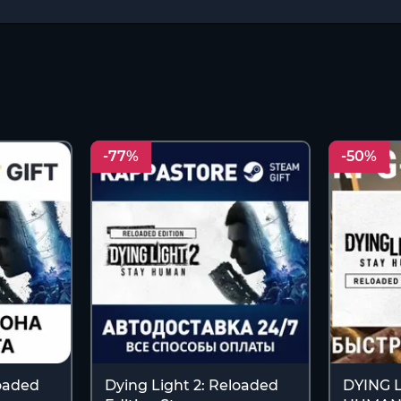
-77%
-50%
loaded
Dying Light 2: Reloaded
DYING L