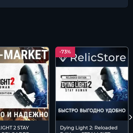
-73%
IGHT 2 STAY
Dying Light 2: Reloaded