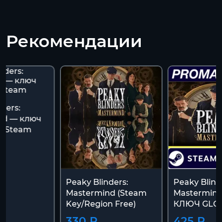
Рекомендации
ders:
nd — ключ
и Steam
Peaky Blinders:
Peaky Blind
Mastermind (Steam
Mastermin
Key/Region Free)
КЛЮЧ GLO
330 ₽
425 ₽