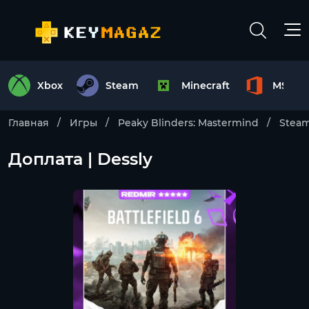
Xbox
Steam
Minecraft
MS Off
Главная
Игры
Peaky Blinders: Mastermind
Stea
Доплата | Dessly