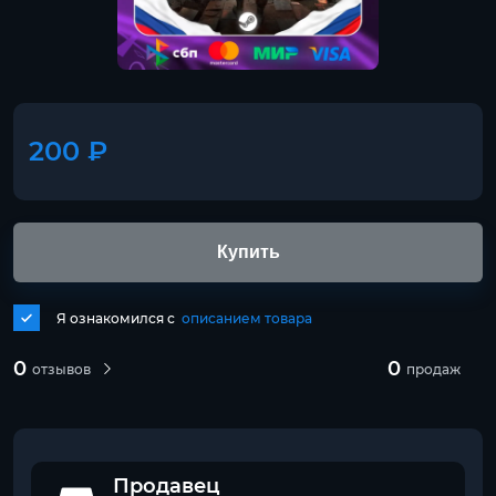
200 ₽
Купить
Я ознакомился с
описанием товара
0
0
отзывов
продаж
Продавец