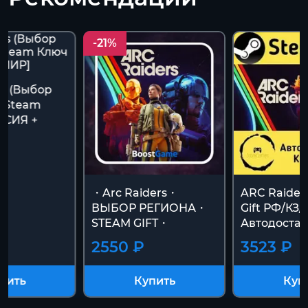
-21%
rs (Выбор
| Steam
ССИЯ +
・Arc Raiders・
ARC Raider
ВЫБОР РЕГИОНА・
Gift РФ/КЗ/
STEAM GIFT・
Автодостав
2550 ₽
3523 ₽
пить
Купить
Куп