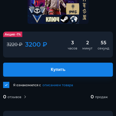
Акция -1%
3
2
55
3200 ₽
3220 ₽
часов
минут
секунд
Купить
Я ознакомился с
описанием товара
0
0
отзывов
продаж