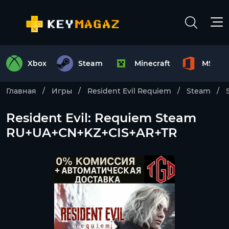
Xbox
Steam
Minecraft
MS Off
Главная
Игры
Resident Evil Requiem
Steam
Resident Evil: Requiem Steam
RU+UA+CN+KZ+CIS+AR+TR