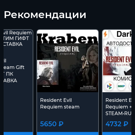
Рекомендации
vil
team Gift
ФТ ПК
ТАВКА
К
Resident Evil
Resident Evi
Requiem steam
Requiem +
STEAM•RU+
5650 ₽
4732 ₽