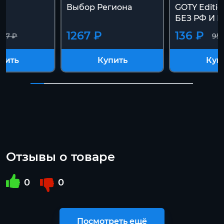
Выбор Региона
GOTY Editio
БЕЗ РФ И Р
1267 ₽
136 ₽
957 ₽
957
пить
Купить
Куп
Отзывы о товаре
0
0
Посмотреть ещё