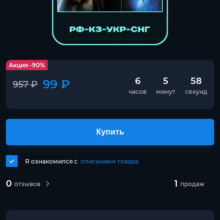
Акция -90%
6
5
58
99 ₽
957 ₽
часов
минут
секунд
Купить
Я ознакомился с
описанием товара
0
1
отзывов
продаж