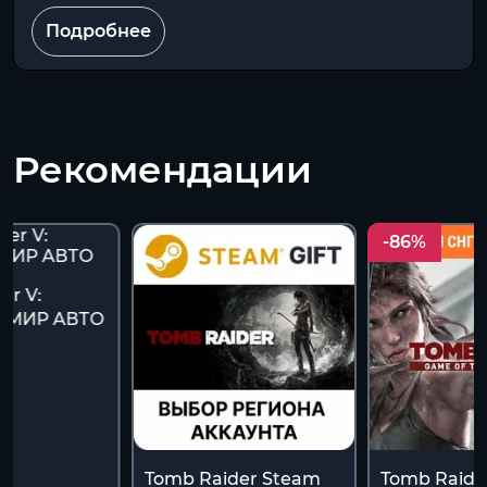
Подробнее
Рекомендации
-86%
er V:
es МИР АВТО
Tomb Raider Steam
Tomb Raider