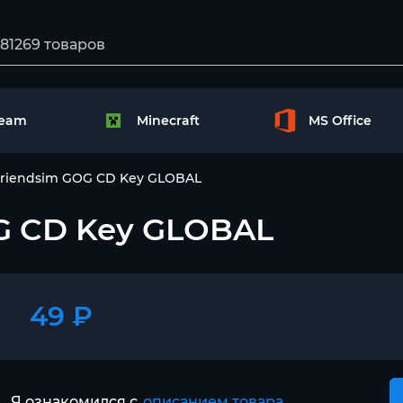
team
Minecraft
MS Office
Friendsim GOG CD Key GLOBAL
G CD Key GLOBAL
49 ₽
Я ознакомился с
описанием товара