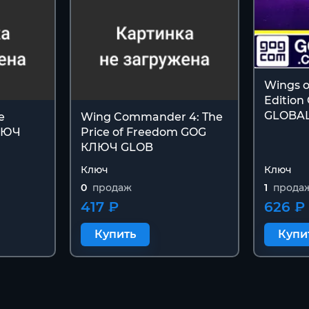
Wings o
Editio
GLOBA
e
Wing Commander 4: The
ЛЮЧ
Price of Freedom GOG
КЛЮЧ GLOB
Ключ
Ключ
0
продаж
1
прода
417 ₽
626 ₽
Купить
Купи