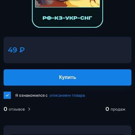
49 ₽
Купить
Я ознакомился с
описанием товара
0
0
отзывов
продаж