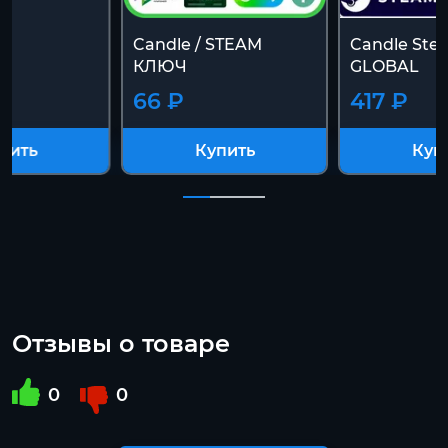
Candle / STEAM
Candle St
КЛЮЧ
GLOBAL
66 ₽
417 ₽
пить
Купить
Куп
Отзывы о товаре
0
0