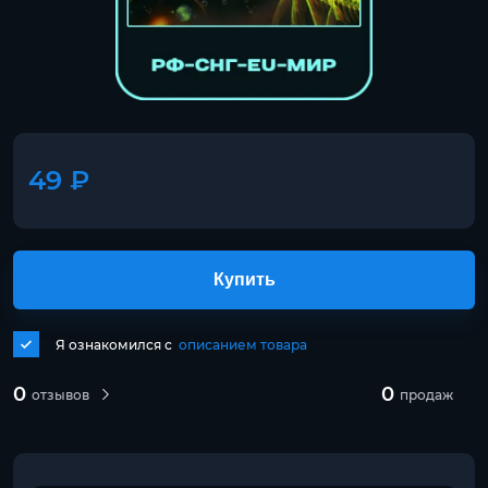
49 ₽
Купить
Я ознакомился с
описанием товара
0
0
отзывов
продаж