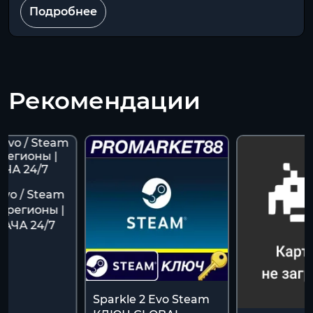
Подробнее
Рекомендации
Evo / Steam
е регионы |
АЧА 24/7
Sparkle 2 Evo Steam