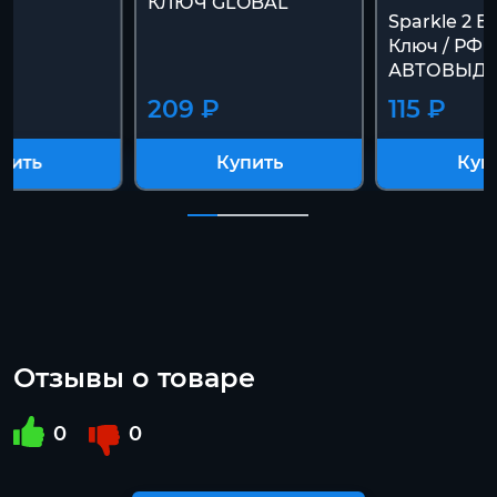
КЛЮЧ GLOBAL
Sparkle 2 E
Ключ / РФ+
АВТОВЫДАЧ
209 ₽
115 ₽
пить
Купить
Куп
Отзывы о товаре
0
0