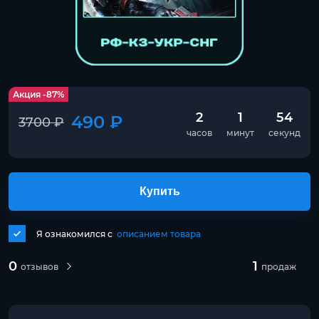
Акция -87%
2
1
54
490 ₽
3700 ₽
часов
минут
секунд
Купить
Я ознакомился с
описанием товара
0
1
отзывов
продаж