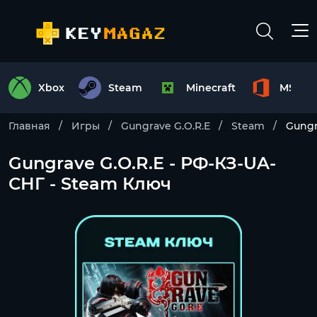
Xbox
Steam
Minecraft
MS Off
Главная
Игры
Gungrave G.O.R.E
Steam
Gungr
Gungrave G.O.R.E - РФ-КЗ-UA-
СНГ - Steam Ключ