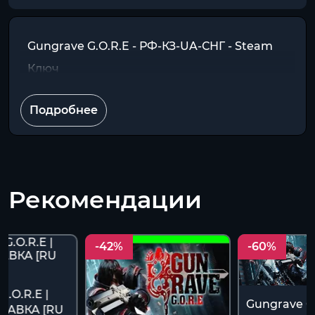
Gungrave G.O.R.E - РФ-КЗ-UA-СНГ - Steam
Ключ
Подробнее
Рекомендации
-42%
-60%
G.O.R.E |
Gungrave G.
ТАВКА [RU