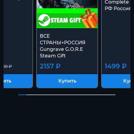
Complete с
]
РФ Россия 
ВСЕ
СТРАНЫ+РОССИЯ
Gungrave G.O.R.E
Steam Gift
2157 ₽
1499 ₽
700 ₽
пить
Купить
Куп