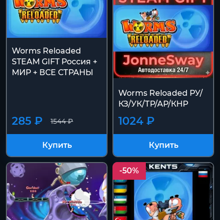
Worms Reloaded
STEAM GIFT Россия +
МИР + ВСЕ СТРАНЫ
Worms Reloaded РУ/
КЗ/УК/ТР/АР/КНР
285 ₽
1024 ₽
1544 ₽
Купить
Купить
-50%