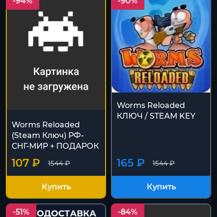
-94%
-90%
Worms Reloaded
КЛЮЧ / STEAM KEY
Worms Reloaded
(Steam Ключ) РФ-
СНГ-МИР + ПОДАРОК
107 ₽
165 ₽
1544 ₽
1544 ₽
Купить
Купить
-51%
-84%