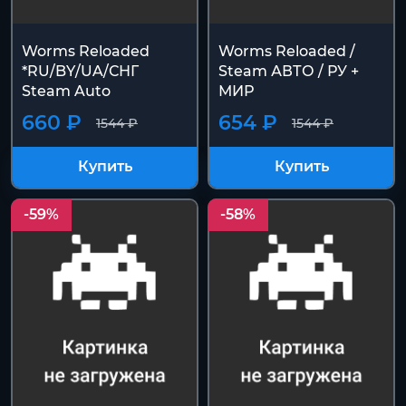
Worms Reloaded
Worms Reloaded /
*RU/BY/UA/СНГ
Steam АВТО / РУ +
Steam Auto
МИР
660 ₽
654 ₽
1544 ₽
1544 ₽
Купить
Купить
-59%
-58%