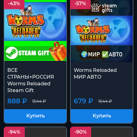
-43%
-57%
ВСЕ
Worms Reloaded
СТРАНЫ+РОССИЯ
МИР АВТО
Worms Reloaded
Steam Gift
888 ₽
679 ₽
1544 ₽
1544 ₽
Купить
Купить
-94%
-90%