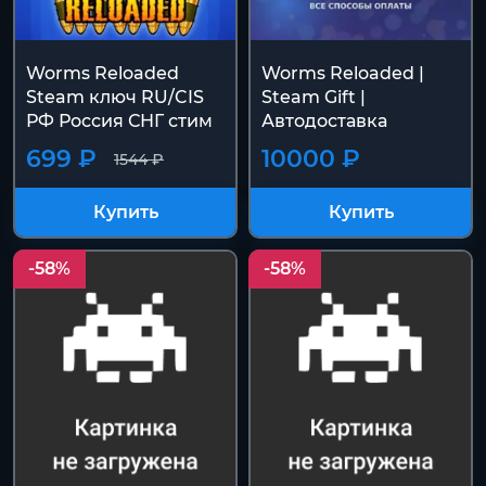
Worms Reloaded
Worms Reloaded |
Steam ключ RU/CIS
Steam Gift |
РФ Россия СНГ стим
Автодоставка
699 ₽
10000 ₽
1544 ₽
Купить
Купить
-58%
-58%