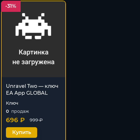
-31%
Unravel Two — ключ
EA App GLOBAL
Ключ
0
продаж
696 ₽
999 ₽
Купить