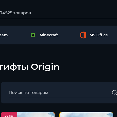
team
Minecraft
MS Office
 гифты Origin
-21%