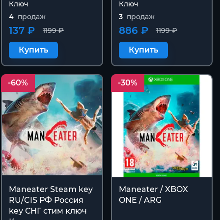
Ключ
Ключ
4
продаж
3
продаж
137 ₽
886 ₽
1199 ₽
1199 ₽
Купить
Купить
-60%
-30%
Maneater Steam key
Maneater / XBOX
RU/CIS РФ Россия
ONE / ARG
key СНГ стим ключ