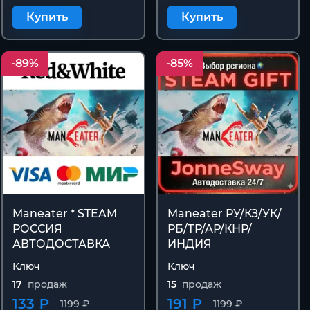
Купить
Купить
-89%
-85%
Maneater * STEAM
Maneater РУ/КЗ/УК/
РОССИЯ
РБ/ТР/АР/КНР/
АВТОДОСТАВКА
ИНДИЯ
Ключ
Ключ
17
продаж
15
продаж
133 ₽
191 ₽
1199 ₽
1199 ₽