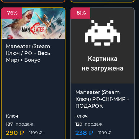
-76%
-81%
Maneater (Steam
Ключ / РФ + Весь
Мир) + Бонус
Maneater (Steam
Ключ) РФ-СНГ-МИР +
ПОДАРОК
Ключ
Ключ
187
продаж
120
продаж
290 ₽
238 ₽
1199 ₽
1199 ₽