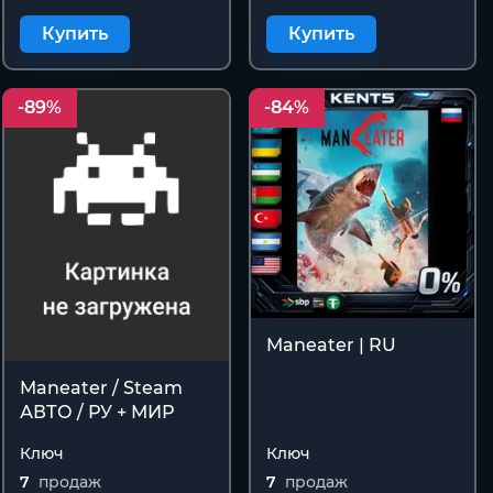
Купить
Купить
-89%
-84%
Maneater | RU
Maneater / Steam
АВТО / РУ + МИР
Ключ
Ключ
7
продаж
7
продаж