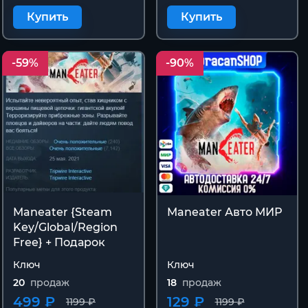
Купить
Купить
-59%
-90%
Maneater {Steam
Maneater Авто МИР
Key/Global/Region
Free} + Подарок
Ключ
Ключ
20
продаж
18
продаж
499 ₽
129 ₽
1199 ₽
1199 ₽