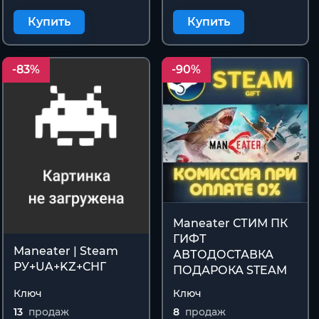
Купить
Купить
-83%
-90%
Maneater СТИМ ПК
ГИФТ
Maneater | Steam
АВТОДОСТАВКА
РУ+UA+KZ+СНГ
ПОДАРОКА STEAM
Ключ
Ключ
13
продаж
8
продаж