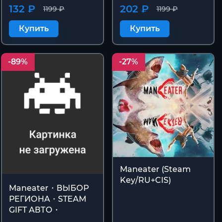
132 ₽
202 ₽
1199 ₽
1199 ₽
Купить
Купить
-89%
-27%
Maneater (Steam
Key/RU+CIS)
Maneater・ВЫБОР
РЕГИОНА・STEAM
GIFT АВТО・