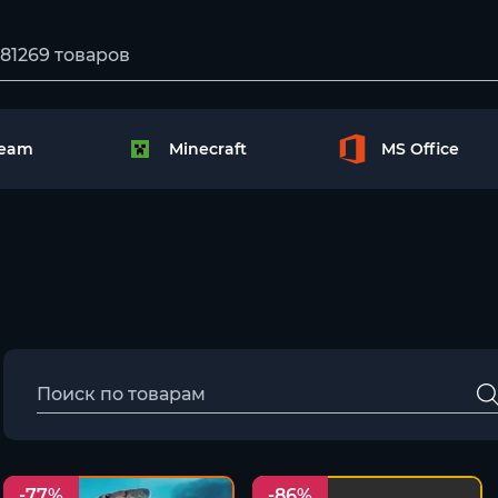
team
Minecraft
MS Office
-77%
-86%