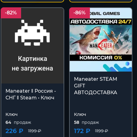
-82%
-86%
Maneater STEAM
GIFT
Maneater ‖ Россия -
АВТОДОСТАВКА
СНГ ‖ Steam • Ключ
Ключ
Ключ
64
продаж
58
продаж
226 ₽
172 ₽
1199 ₽
1199 ₽