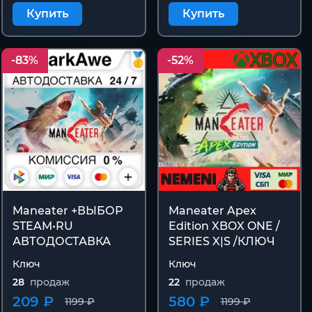
Купить
Купить
-83%
-52%
Maneater +ВЫБОР
Maneater Apex
STEAM•RU
Edition XBOX ONE /
АВТОДОСТАВКА
SERIES X|S /КЛЮЧ
Ключ
Ключ
28
продаж
22
продаж
209 ₽
580 ₽
1199 ₽
1199 ₽