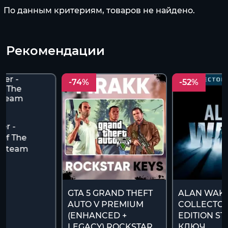
По данным критериям, товаров не найдено.
Рекомендации
-74%
-52%
r -
Of The
(Steam
)
GTA 5 GRAND THEFT
ALAN WAK
AUTO V PREMIUM
COLLECTOR
(ENHANCED +
EDITION S
LEGACY) ROCKSTAR
КЛЮЧ