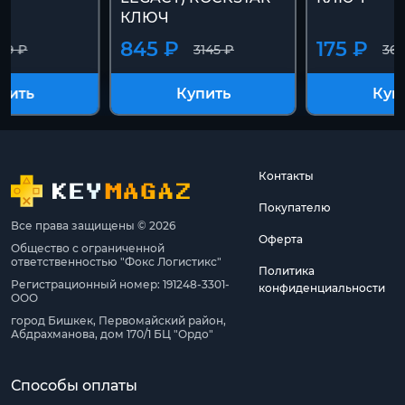
КЛЮЧ
845 ₽
175 ₽
199 ₽
3145 ₽
360
пить
Купить
Куп
Контакты
Покупателю
Все права защищены © 2026
Оферта
Общество с ограниченной
ответственностью "Фокс Логистикс"
Политика
Регистрационный номер: 191248-3301-
конфиденциальности
ООО
город Бишкек, Первомайский район,
Абдрахманова, дом 170/1 БЦ "Ордо"
Способы оплаты