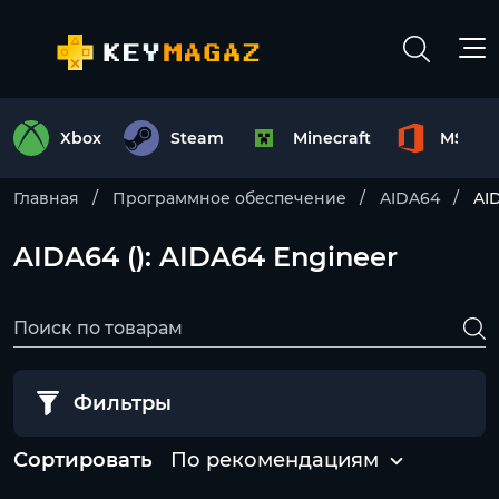
Xbox
Steam
Minecraft
MS Off
Главная
Программное обеспечение
AIDA64
AI
AIDA64 (): AIDA64 Engineer
Фильтры
Сортировать
По рекомендациям