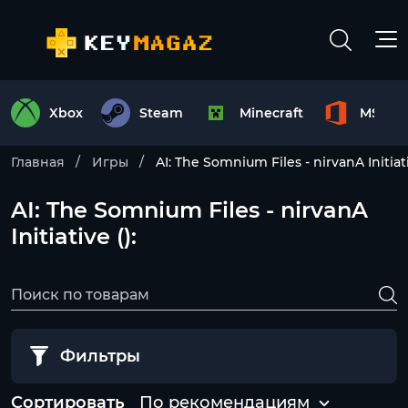
Xbox
Steam
Minecraft
MS Off
Главная
Игры
AI: The Somnium Files - nirvanA Initiat
AI: The Somnium Files - nirvanA
Initiative ():
Фильтры
Сортировать
По рекомендациям