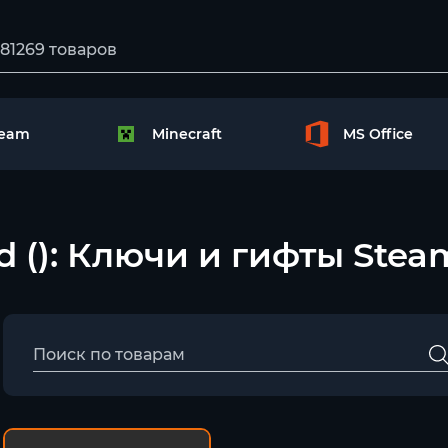
team
Minecraft
MS Office
nd (): Ключи и гифты Stea