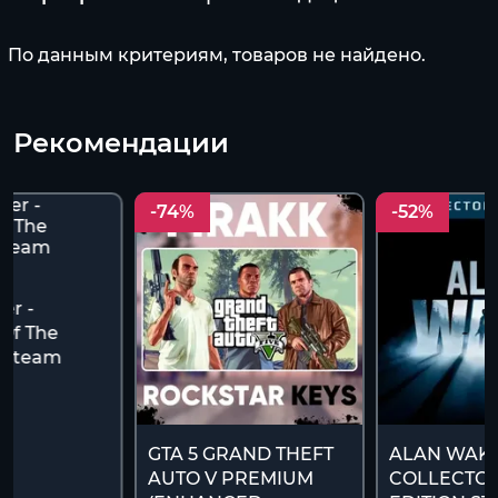
По данным критериям, товаров не найдено.
Рекомендации
-74%
-52%
r -
Of The
(Steam
)
GTA 5 GRAND THEFT
ALAN WAK
AUTO V PREMIUM
COLLECTOR