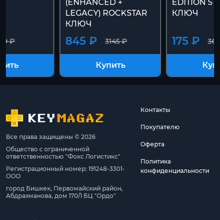
(ENHANCED +
EDITION S
LEGACY) ROCKSTAR
КЛЮЧ
КЛЮЧ
845 ₽
175 ₽
199 ₽
3145 ₽
360
пить
Купить
Куп
Контакты
Покупателю
Все права защищены © 2026
Оферта
Общество с ограниченной
ответственностью "Фокс Логистикс"
Политика
Регистрационный номер: 191248-3301-
конфиденциальности
ООО
город Бишкек, Первомайский район,
Абдрахманова, дом 170/1 БЦ "Ордо"