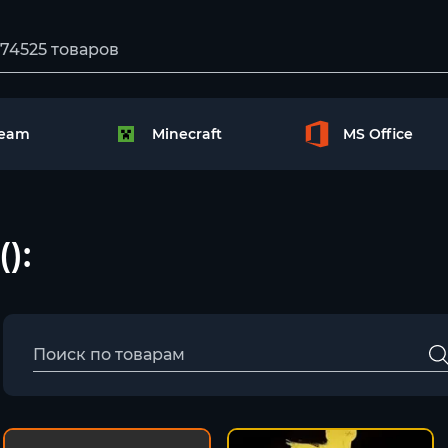
team
Minecraft
MS Office
):