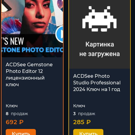
ACDSee Gemstone
Photo Editor 12
ACDSee Photo
лицензионный
Studio Professional
ключ
2024 Ключ на 1 год
Ключ
Ключ
8
продаж
3
продаж
692 ₽
285 ₽
Купить
Купить