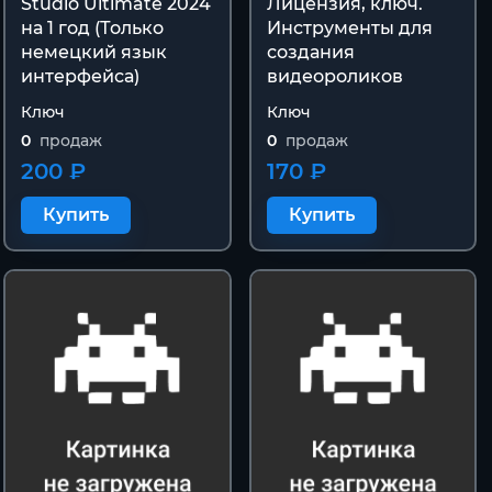
Studio Ultimate 2024
Лицензия, ключ.
на 1 год (Только
Инструменты для
немецкий язык
создания
интерфейса)
видеороликов
Ключ
Ключ
0
продаж
0
продаж
200 ₽
170 ₽
Купить
Купить