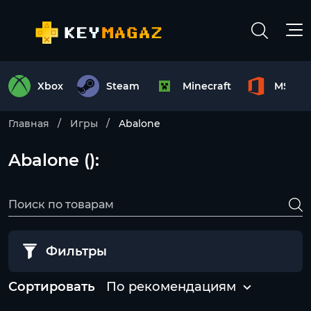
Xbox
Steam
Minecraft
MS Off
Главная
Игры
Abalone
Abalone ():
Фильтры
Сортировать
По рекомендациям