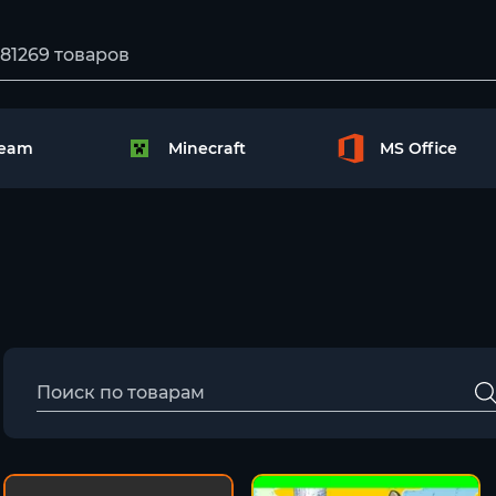
team
Minecraft
MS Office