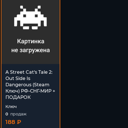
A Street Cat's Tale 2:
Out Side Is
Dangerous (Steam
Ключ) РФ-СНГ-МИР +
ПОДАРОК
Ключ
0
продаж
188 ₽