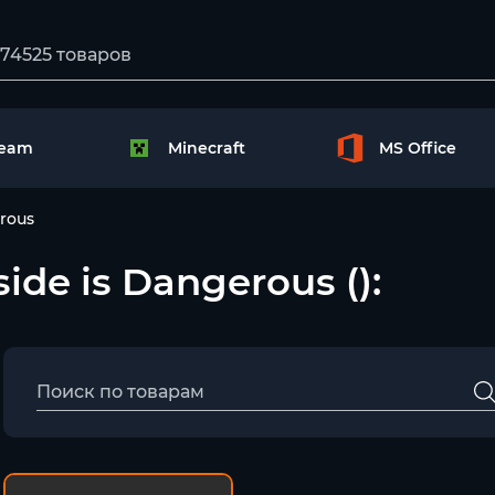
team
Minecraft
MS Office
erous
side is Dangerous ():