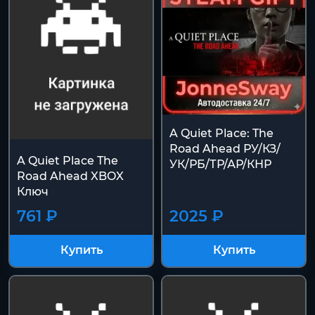
A Quiet Place: The
Road Ahead РУ/КЗ/
A Quiet Place The
УК/РБ/ТР/АР/КНР
Road Ahead XBOX
Ключ
761 ₽
2025 ₽
Купить
Купить