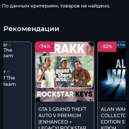
По данным критериям, товаров не найдено.
Рекомендации
-74%
-52%
r -
Of The
(Steam
)
GTA 5 GRAND THEFT
ALAN WAK
AUTO V PREMIUM
COLLECTOR
(ENHANCED +
EDITION S
LEGACY) ROCKSTAR
КЛЮЧ