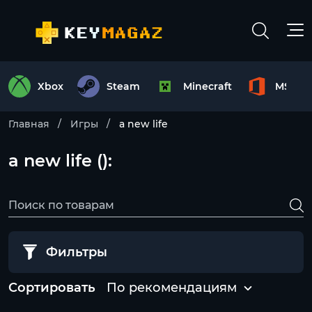
Xbox
Steam
Minecraft
MS Off
Главная
Игры
a new life
a new life ():
Фильтры
Сортировать
По рекомендациям