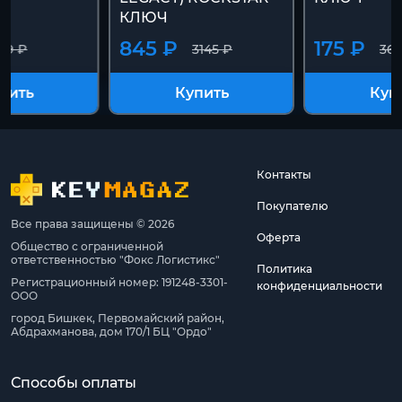
КЛЮЧ
845 ₽
175 ₽
199 ₽
3145 ₽
360
пить
Купить
Куп
Контакты
Покупателю
Все права защищены © 2026
Оферта
Общество с ограниченной
ответственностью "Фокс Логистикс"
Политика
Регистрационный номер: 191248-3301-
конфиденциальности
ООО
город Бишкек, Первомайский район,
Абдрахманова, дом 170/1 БЦ "Ордо"
Способы оплаты