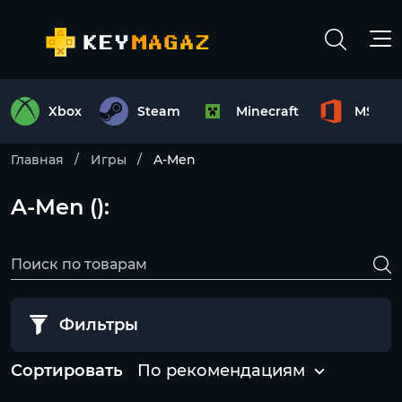
Xbox
Steam
Minecraft
MS Off
Главная
Игры
A-Men
A-Men ():
Фильтры
Сортировать
По рекомендациям