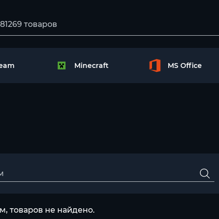
team
Minecraft
MS Office
, товаров не найдено.