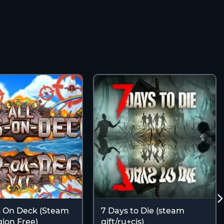
s On Deck (Steam
7 Days to Die (steam
ion Free)
gift/ru+cis)