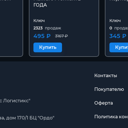
ГОДА
Ключ
Ключ
2323
продаж
0
прода
495 ₽
345 ₽
3167 ₽
Купить
Купи
Контакты
Покупателю
с Логистикс"
Оферта
Политика ко
, дом 170/1 БЦ "Ордо"