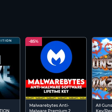
-85%
Malwarebytes Anti-
All Gun
TION
Malware Premium 2
Key/Reg