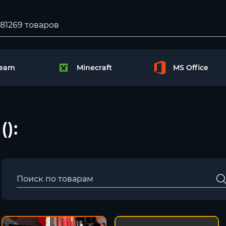
team
Minecraft
MS Office
():