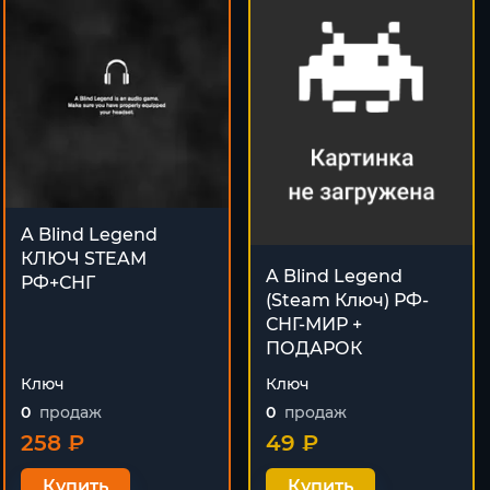
A Blind Legend
КЛЮЧ STEAM
A Blind Legend
РФ+СНГ
(Steam Ключ) РФ-
СНГ-МИР +
ПОДАРОК
Ключ
Ключ
0
продаж
0
продаж
258 ₽
49 ₽
Купить
Купить