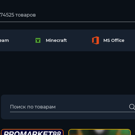
team
Minecraft
MS Office