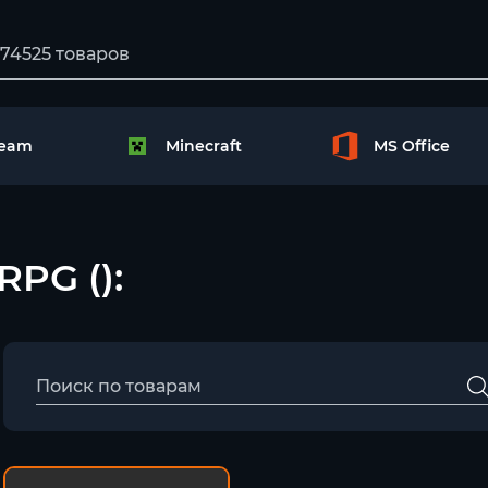
team
Minecraft
MS Office
RPG ():